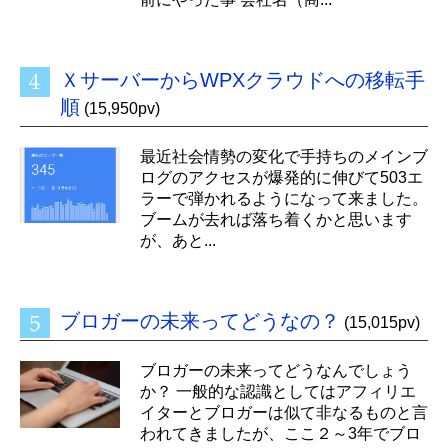
ＸサーバーからWPXクラウドへの移転手
順
(15,950pv)
最近社会情勢の変化で手持ちのメインブ
ログのアクセスが爆発的に伸びて503エ
ラーで弾かれるようになって来ました。
ブームが去れば落ち着くかと思います
が、あと...
ブロガーの未来ってどうなの？
(15,015pv)
ブロガーの未来ってどうなんでしょう
か？ 一般的な認識としてはアフィリエ
イターとブロガーは似て非なるものと言
われてきましたが、ここ２～3年でブロ